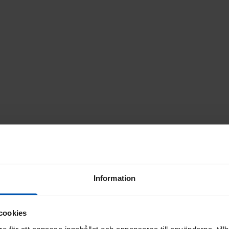
Information
cookies
e för att anpassa innehållet och annonserna till användarna, tillh