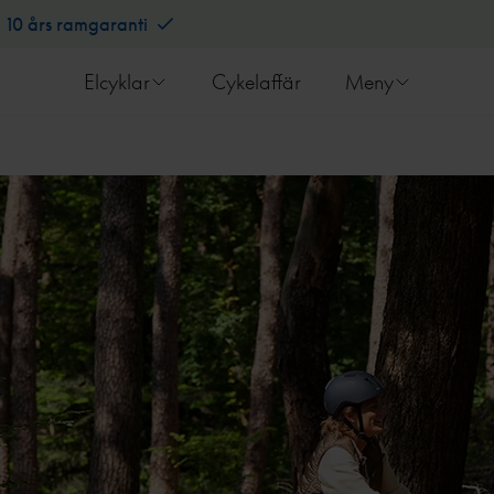
10 års ramgaranti
Elcyklar
Cykelaffär
Meny