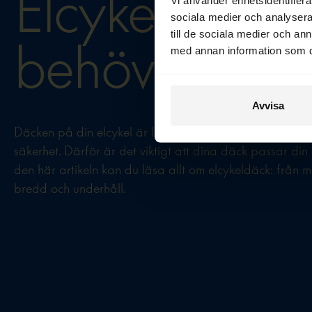
Elcykeldäck: a
sociala medier och analysera 
till de sociala medier och a
behöver veta
med annan information som du 
Avvisa
Däcken på din elcykel är länken mellan dig och vägen.
säkerhet. Därför är det viktigt att dina däck passar din
den här artikeln kan du läsa allt om elcykeldäck: från ma
bredd och underhåll.