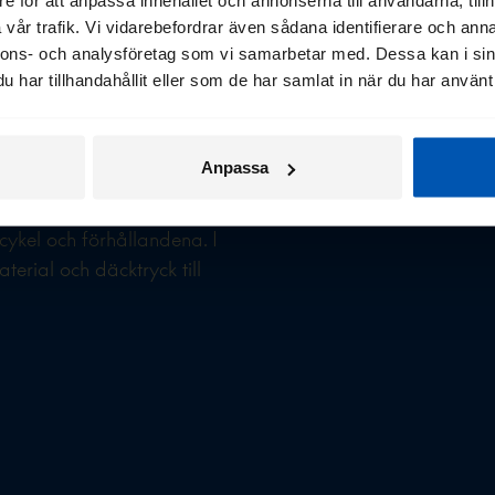
llt du
vår trafik. Vi vidarebefordrar även sådana identifierare och anna
nnons- och analysföretag som vi samarbetar med. Dessa kan i sin
har tillhandahållit eller som de har samlat in när du har använt 
Anpassa
 De ger grepp, komfort och
 cykel och förhållandena. I
terial och däcktryck till