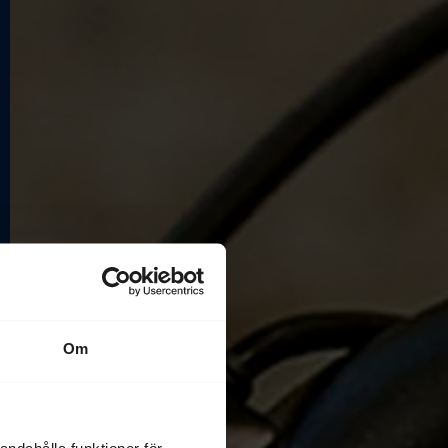
Om
andahålla funktioner för