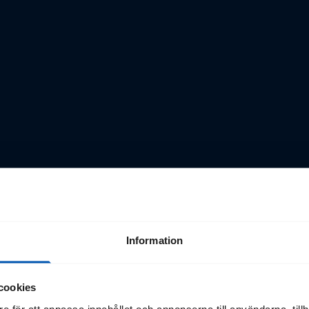
Information
cookies
e för att anpassa innehållet och annonserna till användarna, tillh