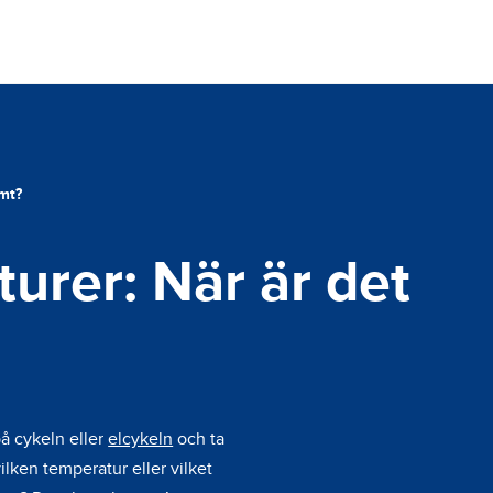
rmt?
urer: När är det
 på cykeln eller
elcykeln
och ta
ilken temperatur eller vilket