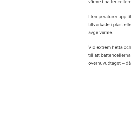
värme i battericeller
I temperaturer upp t
tillverkade i plast el
avge värme.
Vid extrem hetta och
till att battericelle
överhuvudtaget – då ä