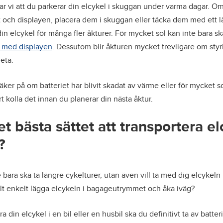
 vi att du parkerar din elcykel i skuggan under varma dagar. Om 
et och displayen, placera dem i skuggan eller täcka dem med ett l
 din elcykel för många fler åkturer. För mycket sol kan inte bara sk
 med displayen
. Dessutom blir åkturen mycket trevligare om st
eta.
ker på om batteriet har blivit skadat av värme eller för mycket sol
t kolla det innan du planerar din nästa åktur.
et bästa sättet att transportera e
?
 bara ska ta längre cykelturer, utan även vill ta med dig elcykeln 
t enkelt lägga elcykeln i bagageutrymmet och åka iväg?
a din elcykel i en bil eller en husbil ska du definitivt ta av batteri