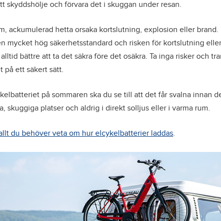
å ett skyddshölje och förvara det i skuggan under resan.
rem, ackumulerad hetta orsaka kortslutning, explosion eller brand.
en mycket hög säkerhetsstandard och risken för kortslutning eller
alltid bättre att ta det säkra före det osäkra. Ta inga risker och tra
 på ett säkert sätt.
kelbatteriet på sommaren ska du se till att det får svalna innan d
a, skuggiga platser och aldrig i direkt solljus eller i varma rum.
allt du behöver veta om hur elcykelbatterier laddas
.