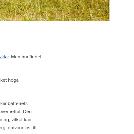
yklar
. Men hur är det
cket höga
kar batteriets
 överhettat. Den
ning, vilket kan
ergi omvandlas till