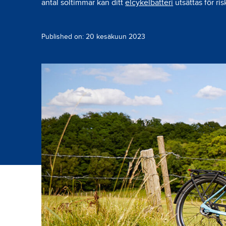
antal soltimmar kan ditt
elcykelbatteri
utsättas för ris
Published on: 20 kesäkuun 2023