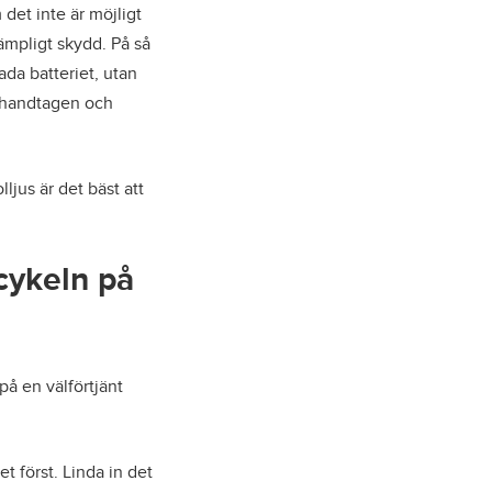
det inte är möjligt
ämpligt skydd. På så
ada batteriet, utan
yrhandtagen och
ljus är det bäst att
lcykeln på
på en välförtjänt
et först. Linda in det