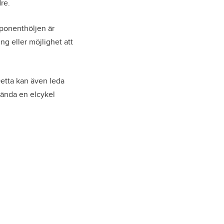
dre.
mponenthöljen är
ing eller möjlighet att
Detta kan även leda
nvända en elcykel