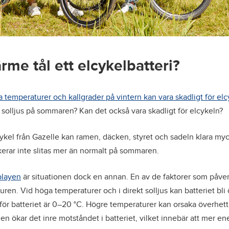
rme tål ett elcykelbatteri?
a temperaturer och kallgrader på vintern kan vara skadligt för elc
 solljus på sommaren? Kan det också vara skadligt för elcykeln?
lcykel från Gazelle kan ramen, däcken, styret och sadeln klara my
kerar inte slitas mer än normalt på sommaren.
playen
är situationen dock en annan. En av de faktorer som påver
uren. Vid höga temperaturer och i direkt solljus kan batteriet bli
för batteriet är 0–20 °C. Högre temperaturer kan orsaka överhett
en ökar det inre motståndet i batteriet, vilket innebär att mer en