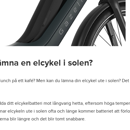
mna en elcykel i solen?
nch på ett kafé? Men kan du lämna din elcykel ute i solen? Det k
dda ditt elcykelbatteri mot långvarig hetta, eftersom höga temper
nar elcykeln ute i solen ofta och länge kommer batteriet att för
erna blir längre och det blir tomt snabbare.