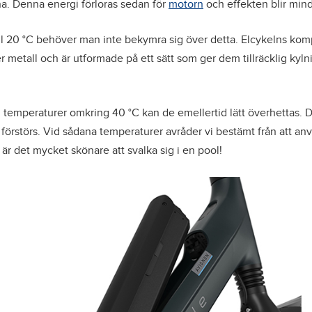
na. Denna energi förloras sedan för
motorn
och effekten blir min
ill 20 °C behöver man inte bekymra sig över detta. Elcykelns ko
ler metall och är utformade på ett sätt som ger dem tillräcklig kyln
 temperaturer omkring 40 °C kan de emellertid lätt överhettas. 
rna förstörs. Vid sådana temperaturer avråder vi bestämt från att a
r det mycket skönare att svalka sig i en pool!